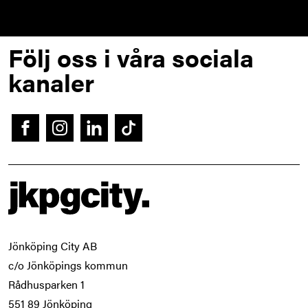
Footer
Följ oss i våra sociala
kanaler
Facebook
Instagram
LinkedIn
Tiktok
Jönköping City AB 

c/o Jönköpings kommun 

Rådhusparken 1 

551 89 Jönköping  
