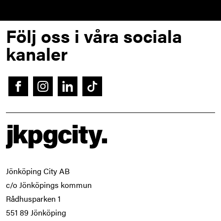
Footer
Följ oss i våra sociala
kanaler
Facebook
Instagram
LinkedIn
Tiktok
Jönköping City AB 

c/o Jönköpings kommun 

Rådhusparken 1 

551 89 Jönköping  
