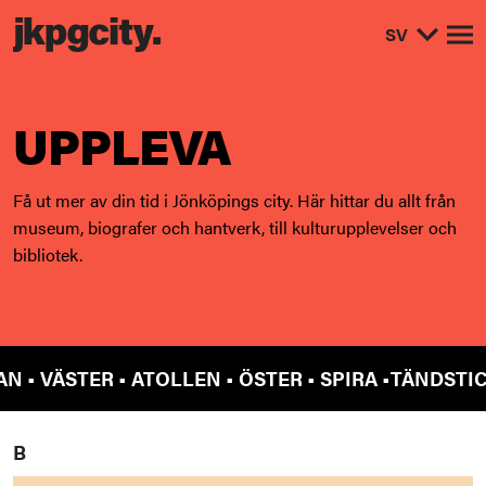
SV
Öp
UPPLEVA
Få ut mer av din tid i Jönköpings city. Här hittar du allt från
museum, biografer och hantverk, till kulturupplevelser och
bibliotek.
ÄSTER • ATOLLEN • ÖSTER • SPIRA •
TÄNDSTICKSO
B