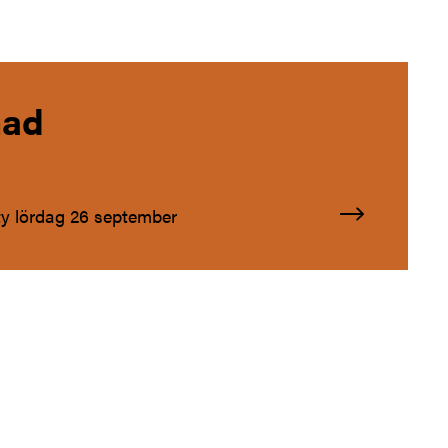
nad
ty lördag 26 september