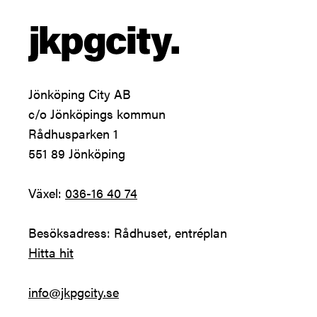
Jönköping City AB 

c/o Jönköpings kommun 

Rådhusparken 1 

551 89 Jönköping  

Växel: 
036-16 40 74
Hitta hit
info@jkpgcity.se